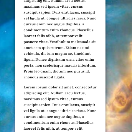
adipiscing elit. Nullam arcu lectus,
maximus sed ipsum vitae, cursus
suscipit sapien. Duis erat lacus, suscipit
vel ligula ut, congue ultricies risus. Nunc
cursus enim nec augue dapibus, a
condimentum enim rhoncus. Phasellus
laoreet felis nibh, at tempor velit
posuere vitae. Vestibulum malesuada sit
amet sem quis rutrum. Etiam nec mi
vehicula, dictum magna ac, tincidunt
ligula. Donec dignissim urna vitae enim
porta, non scelerisque mauris interdum.
Proin leo quam, dictum nec purus id,
rhoncus suscipit ligula.
Lorem ipsum dolor sit amet, consectetur
adipiscing elit. Nullam arcu lectus,
maximus sed ipsum vitae, cursus
suscipit sapien. Duis erat lacus, suscipit
vel ligula ut, congue ultricies risus. Nunc
cursus enim nec augue dapibus, a
condimentum enim rhoncus. Phasellus
laoreet felis nibh, at tempor velit