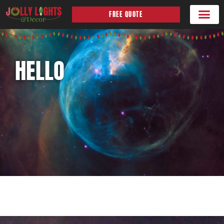
FREE QUOTE
Satisfied Clien
HELLO