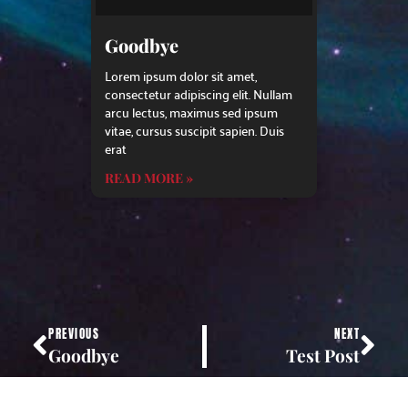
Goodbye
Lorem ipsum dolor sit amet,
consectetur adipiscing elit. Nullam
arcu lectus, maximus sed ipsum
vitae, cursus suscipit sapien. Duis
erat
READ MORE »
PREVIOUS
NEXT
Goodbye
Test Post